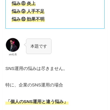
悩み
⑧ 炎上
悩み
⑨ 人手不足
悩み
⑩ 効果不明
本題です
aki社長
SNS運用の悩みは尽きません。
特に、企業のSNS運用の場合
「個人のSNS運用と違う悩み」