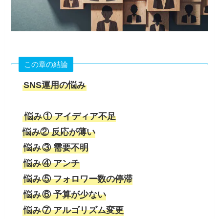
この章の結論
SNS運用の悩み
悩み
① アイディア不足
悩み② 反応が薄い
悩み
③ 需要不明
悩み
④ アンチ
悩み
⑤ フォロワー数の停滞
悩み
⑥ 予算が少ない
悩み
⑦ アルゴリズム変更