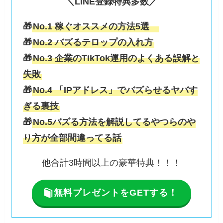
＼LINE登録特典多数／
🎁
No.1 稼ぐオススメの方法5選
🎁
No.2 バズるテロップの入れ方
🎁
No.3 企業のTikTok運用のよくある誤解と
失敗
🎁
No.4 「IPアドレス」でバズらせるヤバす
ぎる裏技
🎁
No.5バズる方法を解説してるやつらのや
り方が全部間違ってる話
他合計3時間以上の豪華特典！！！
無料プレゼントをGETする！