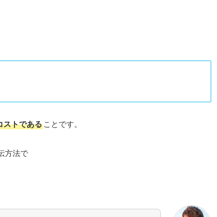
コストである
ことです。
伝方法で
。